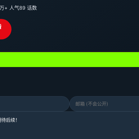
0万+ 人气
89 话数
看