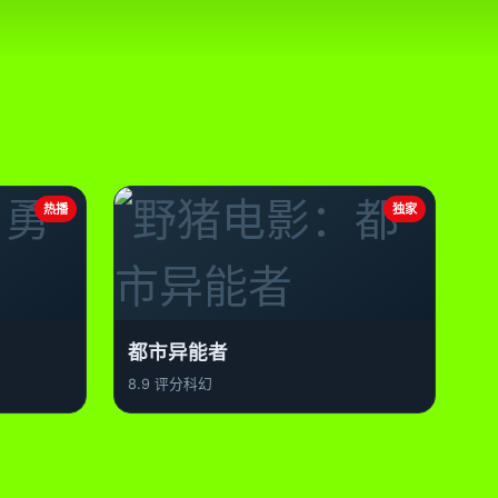
热播
独家
都市异能者
8.9 评分
科幻