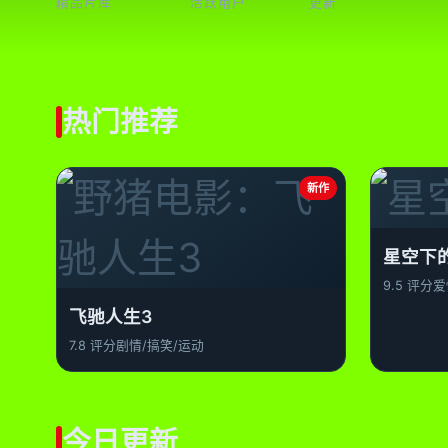
精品片库
活跃用户
更新
热门推荐
新作
星空下
9.5 评分
爱
飞驰人生3
7.8 评分
剧情/搞笑/运动
今日更新