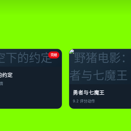
完结
的约定
情
勇者与七魔王
9.2 评分
动作