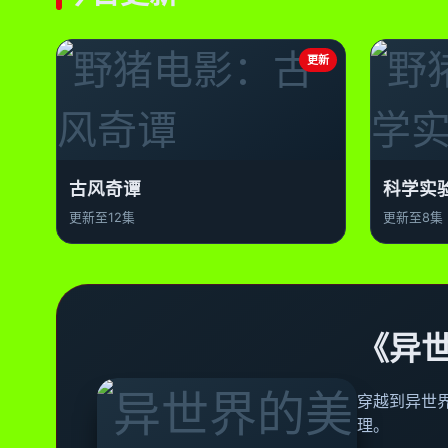
更新
古风奇谭
科学实
更新至12集
更新至8集
《异
穿越到异世
理。