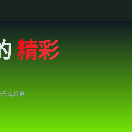
的
精彩
电影每日更