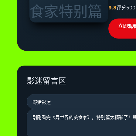
9.8
评分
50
立即观
影迷留言区